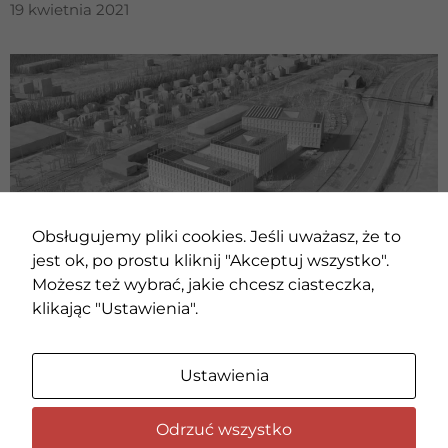
19 kwietnia 2021
Obsługujemy pliki cookies. Jeśli uważasz, że to
jest ok, po prostu kliknij "Akceptuj wszystko".
Możesz też wybrać, jakie chcesz ciasteczka,
Konkurs na Siedzibę Prokuratur Różnego Szczebla w
klikając "Ustawienia".
Katowicach
12 kwietnia 2021
«
1
2
3
4
5
6
7
8
9
10
11
12
»
Ustawienia
Odrzuć wszystko