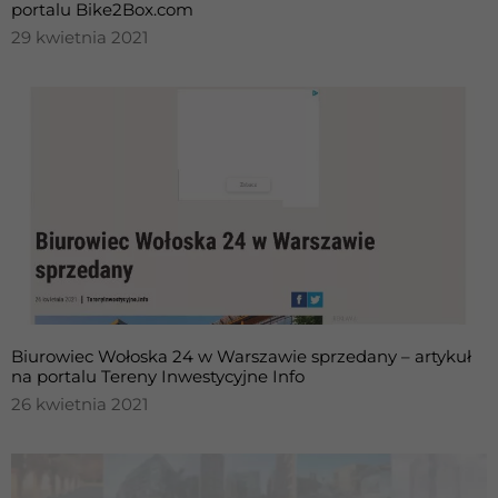
portalu Bike2Box.com
strona jest
używana.
29 kwietnia 2021
Doświadczenie
Aby nasza strona
internetowa
działała jak
najlepiej podczas
twojego
przejścia na nią.
Jeśli odrzucisz te
pliki cookie,
niektóre funkcje
znikną ze strony
internetowej.
Biurowiec Wołoska 24 w Warszawie sprzedany – artykuł
na portalu Tereny Inwestycyjne Info
26 kwietnia 2021
Marketing
Udostępniając
swoje
zainteresowania i