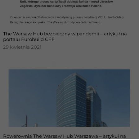
Konieczne
Te pliki cookie
nie są
The Warsaw Hub bezpieczny w pandemii – artykuł na
opcjonalne. Są
portalu Eurobuild CEE
one potrzebne
29 kwietnia 2021
do
funkcjonowania
strony
internetowej.
Statystyka
Abyśmy mogli
poprawić
funkcjonalność
i strukturę
strony
internetowej,
na podstawie
Rowerownia The Warsaw Hub Warszawa – artykuł na
tego, jak