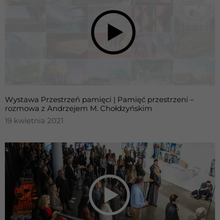
zachowania
podczas
odwiedzania naszej
strony, zwiększasz
szansę na
zobaczenie
spersonalizowanych
treści i ofert.
Wystawa Przestrzeń pamięci | Pamięć przestrzeni –
rozmowa z Andrzejem M. Chołdzyńskim
19 kwietnia 2021