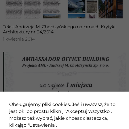
Tekst Andrzeja M. Chołdzyńskiego na łamach Krytyki
Architektury nr 04/2014
1 kwietnia 2014
Obsługujemy pliki cookies. Jeśli uważasz, że to
jest ok, po prostu kliknij "Akceptuj wszystko".
Możesz też wybrać, jakie chcesz ciasteczka,
I miejsce w Konkursie „Obiekt roku” Aluprof – 2014, dla
klikając "Ustawienia".
budynku Kronos Ambassador w Warszawie