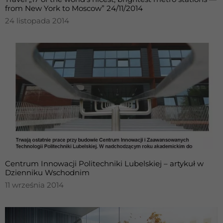
Udostępniając
from New York to Moscow” 24/11/2014
swoje
24 listopada 2014
zainteresowania i
zachowania
podczas
odwiedzania naszej
strony, zwiększasz
szansę na
zobaczenie
spersonalizowanych
treści i ofert.
Centrum Innowacji Politechniki Lubelskiej – artykuł w
Dzienniku Wschodnim
11 września 2014