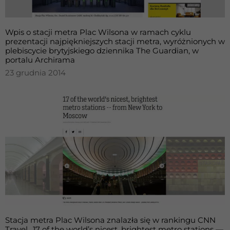
internetowej,
na podstawie
tego, jak
Wpis o stacji metra Plac Wilsona w ramach cyklu
strona jest
prezentacji najpiękniejszych stacji metra, wyróżnionych w
używana.
plebiscycie brytyjskiego dziennika The Guardian, w
portalu Archirama
23 grudnia 2014
Doświadczenie
Aby nasza strona
internetowa
działała jak
najlepiej podczas
twojego
przejścia na nią.
Jeśli odrzucisz te
pliki cookie,
niektóre funkcje
znikną ze strony
internetowej.
Stacja metra Plac Wilsona znalazła się w rankingu CNN
Marketing
Travel „17 of the world’s nicest, brightest metro stations —