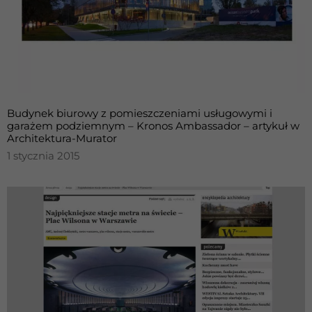
Konieczne
Te pliki cookie
Budynek biurowy z pomieszczeniami usługowymi i
nie są
garażem podziemnym – Kronos Ambassador – artykuł w
opcjonalne. Są
Architektura-Murator
one potrzebne
1 stycznia 2015
do
funkcjonowania
strony
internetowej.
Statystyka
Abyśmy mogli
poprawić
funkcjonalność
i strukturę
strony