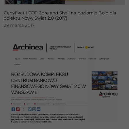
one potrzebne
do
Certyfikat LEED Core and Shell na poziomie Gold dla
funkcjonowania
obiektu Nowy Świat 2.0 (2017)
strony
29 marca 2017
internetowej.
Statystyka
Abyśmy mogli
poprawić
funkcjonalność
i strukturę
strony
internetowej,
na podstawie
tego, jak
strona jest
używana.
Doświadczenie
Aby nasza strona