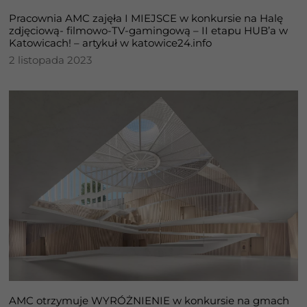
Pracownia AMC zajęła I MIEJSCE w konkursie na Halę
zdjęciową- filmowo-TV-gamingową – II etapu HUB’a w
Katowicach! – artykuł w katowice24.info
2 listopada 2023
Konieczne
Te pliki cookie
nie są
opcjonalne. Są
one potrzebne
AMC otrzymuje WYRÓŻNIENIE w konkursie na gmach