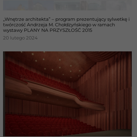
„Wnętrze architekta” – program prezentujący sylwetkę i
twórczość Andrzeja M. Chołdzyńskiego w ramach
wystawy PLANY NA PRZYSZŁOŚĆ 2015
20 lutego 2024