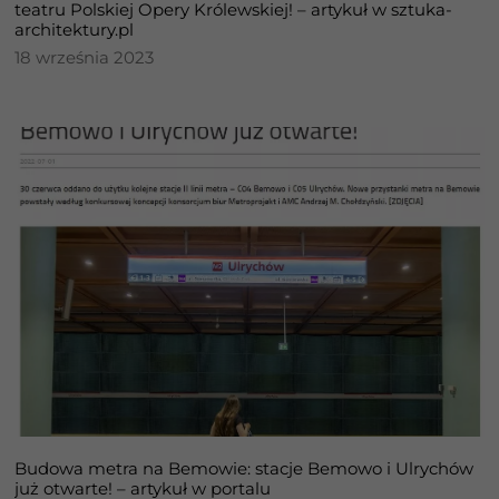
do
teatru Polskiej Opery Królewskiej! – artykuł w sztuka-
funkcjonowania
architektury.pl
strony
18 września 2023
internetowej.
Statystyka
Abyśmy mogli
poprawić
funkcjonalność
i strukturę
strony
internetowej,
na podstawie
tego, jak
strona jest
używana.
Doświadczenie
Aby nasza strona
Budowa metra na Bemowie: stacje Bemowo i Ulrychów
internetowa
już otwarte! – artykuł w portalu
działała jak