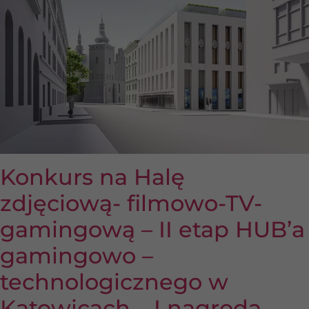
Konkurs na Halę
zdjęciową- filmowo-TV-
gamingową – II etap HUB’a
gamingowo –
technologicznego w
Katowicach – I nagroda