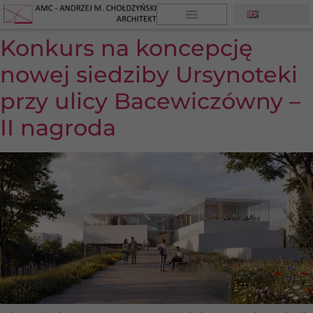
Konkurs na koncepcję
nowej siedziby Ursynoteki
przy ulicy Bacewiczówny –
II nagroda