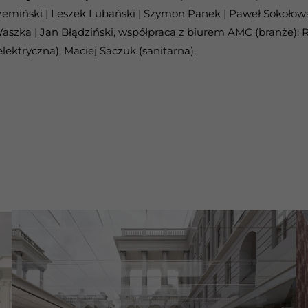
zemiński | Leszek Lubański | Szymon Panek | Paweł Sokołow
aszka | Jan Błądziński, współpraca z biurem AMC (branże): R
elektryczna), Maciej Saczuk (sanitarna),