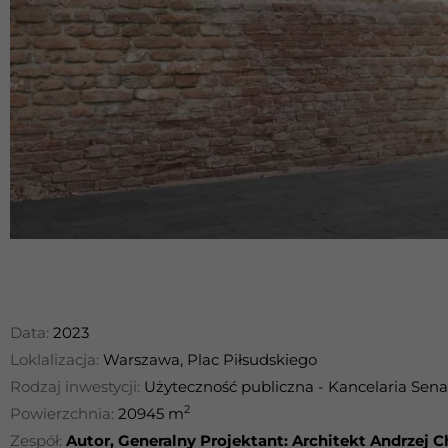
Data:
2023
Loklalizacja:
Warszawa, Plac Piłsudskiego
Rodzaj inwestycji:
Użyteczność publiczna - Kancelaria Sena
2
Powierzchnia:
20945 m
Zespół:
Autor, Generalny Projektant: Architekt Andrzej 