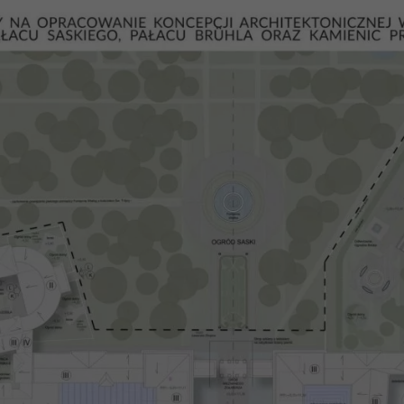
Doświadczenie
Aby nasza strona
internetowa
działała jak
najlepiej podczas
twojego
przejścia na nią.
Jeśli odrzucisz te
pliki cookie,
niektóre funkcje
znikną ze strony
internetowej.
Marketing
Udostępniając
swoje
zainteresowania i
zachowania
podczas
odwiedzania naszej