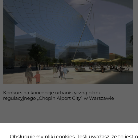
Konkurs na koncepcję urbanistyczną planu
regulacyjnego „Chopin Aiport City” w Warszawie
Obsługujemy pliki cookies. Jeśli uważasz, że to jest o