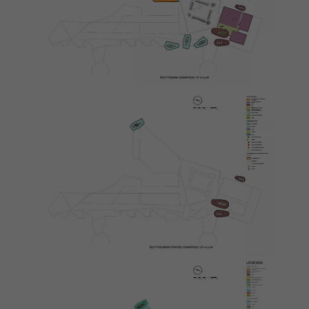
podczas
odwiedzania naszej
strony, zwiększasz
szansę na
zobaczenie
spersonalizowanych
treści i ofert.