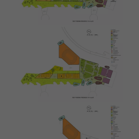
strona jest
używana.
Doświadczenie
Aby nasza strona
internetowa
działała jak
najlepiej podczas
twojego
przejścia na nią.
Jeśli odrzucisz te
pliki cookie,
niektóre funkcje
znikną ze strony
internetowej.
Marketing
Udostępniając
swoje
zainteresowania i
zachowania