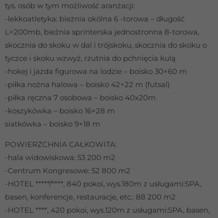
tys. osób w tym możliwość aranżacji:
-lekkoatletyka: bieżnia okólna 6 -torowa – długość
L=200mb, bieżnia sprinterska jednostronna 8-torowa,
skocznia do skoku w dal i trójskoku, skocznia do skoku o
tyczce i skoku wzwyż, rzutnia do pchnięcia kulą
-hokej i jazda figurowa na lodzie – boisko 30×60 m
-piłka nożna halowa – boisko 42×22 m (futsal)
-piłka ręczna 7 osobowa – boisko 40x20m
-koszykówka – boisko 16×28 m
siatkówka – boisko 9×18 m
POWIERZCHNIA CAŁKOWITA:
-hala widowiskowa: 53 200 m2
-Centrum Kongresowe: 52 800 m2
-HOTEL *****/****, 840 pokoi, wys.180m z usługami:SPA,
basen, konferencje, restauracje, etc.: 88 200 m2
-HOTEL ****, 420 pokoi, wys.120m z usługami:SPA, basen,