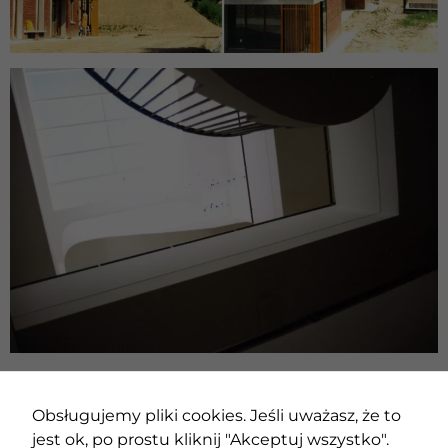
i strukturę
strony
internetowej,
na podstawie
tego, jak
strona jest
używana.
Doświadczenie
Aby nasza strona
internetowa
działała jak
najlepiej podczas
twojego
przejścia na nią.
Jeśli odrzucisz te
pliki cookie,
niektóre funkcje
znikną ze strony
internetowej.
POPRZEDNI PROJEKT
NASTĘPNY PROJEKT
Obsługujemy pliki cookies. Jeśli uważasz, że to
jest ok, po prostu kliknij "Akceptuj wszystko".