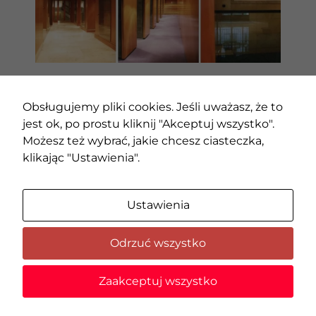
Statystyka
Abyśmy mogli
poprawić
funkcjonalność
i strukturę
strony
POPRZEDNI PROJEKT
NASTĘPNY PROJEKT
internetowej,
Obsługujemy pliki cookies. Jeśli uważasz, że to
na podstawie
tego, jak
jest ok, po prostu kliknij "Akceptuj wszystko".
strona jest
Możesz też wybrać, jakie chcesz ciasteczka,
używana.
klikając "Ustawienia".
Doświadczenie
Ustawienia
Aby nasza strona
internetowa
działała jak
Odrzuć wszystko
najlepiej podczas
twojego
© 2020 AMC – Andrzej M. Chołdzyński | Wszystkie prawa
przejścia na nią.
Zaakceptuj wszystko
zastrzeżone |
Zmień ustawienia cookies
Jeśli odrzucisz te
pliki cookie,