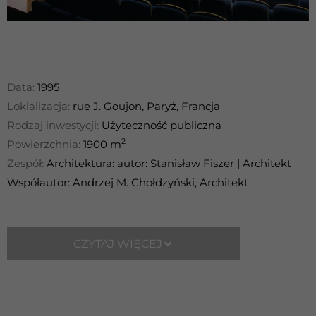
Data:
1995
Loklalizacja:
rue J. Goujon, Paryż, Francja
Rodzaj inwestycji:
Użyteczność publiczna
2
Powierzchnia:
1900 m
Zespół:
Architektura: autor: Stanisław Fiszer | Architekt
Współautor: Andrzej M. Chołdzyński, Architekt
CZYTAJ WIĘCEJ