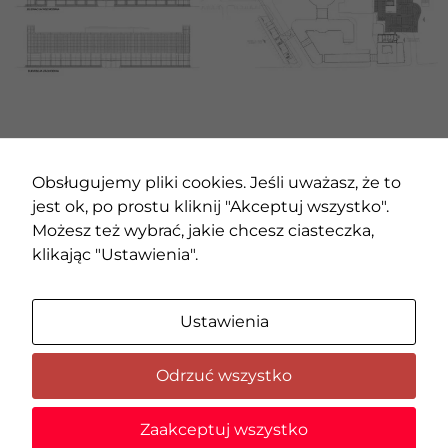
Statystyka
Abyśmy mogli
poprawić
funkcjonalność
i strukturę
strony
internetowej,
POPRZEDNI PROJEKT
NASTĘPNY PROJEKT
na podstawie
Obsługujemy pliki cookies. Jeśli uważasz, że to
tego, jak
jest ok, po prostu kliknij "Akceptuj wszystko".
strona jest
używana.
Możesz też wybrać, jakie chcesz ciasteczka,
klikając "Ustawienia".
Doświadczenie
Aby nasza strona
Ustawienia
internetowa
działała jak
najlepiej podczas
Odrzuć wszystko
twojego
przejścia na nią.
© 2020 AMC – Andrzej M. Chołdzyński | Wszystkie prawa
Jeśli odrzucisz te
Zaakceptuj wszystko
zastrzeżone |
Zmień ustawienia cookies
pliki cookie,