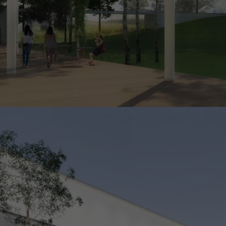
Doświadczenie
Aby nasza strona
internetowa
działała jak
najlepiej podczas
twojego
przejścia na nią.
Jeśli odrzucisz te
pliki cookie,
niektóre funkcje
znikną ze strony
internetowej.
Marketing
Udostępniając
swoje
zainteresowania i
zachowania
podczas
odwiedzania naszej