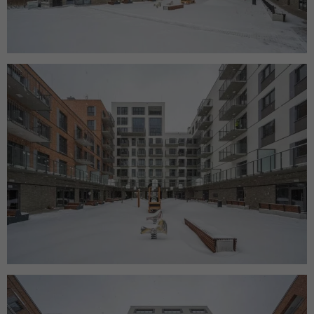
funkcjonalność
i strukturę
strony
internetowej,
na podstawie
tego, jak
strona jest
używana.
Doświadczenie
Aby nasza strona
internetowa
działała jak
najlepiej podczas
twojego
przejścia na nią.
Jeśli odrzucisz te
pliki cookie,
niektóre funkcje
znikną ze strony
internetowej.