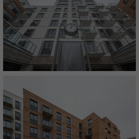
Marketing
Udostępniając
swoje
zainteresowania i
zachowania
podczas
odwiedzania naszej
strony, zwiększasz
szansę na
zobaczenie
spersonalizowanych
treści i ofert.