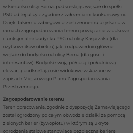
internetowej,
w kierunku ulicy Bema, podkreślając wejście do spółki
na podstawie
PSG od tej ulicy z zgodnie z założeniami konkursowymi.
tego, jak
strona jest
Dzięki takiemu zabiegowi przestrzennemu uzyskano w
używana.
ramach zagospodarowania terenu powiązanie widokowe
i funkcjonalne budynku PSG od ulicy Kasprzaka (dla
użytkowników obiektu) jaki i odpowiednio główne
Doświadczenie
Aby nasza strona
wejście do budynku od ulicy Bema (dla gości i
internetowa
interesantów). Budynki swoją północą i południową
działała jak
najlepiej podczas
elewacją podkreślają osie widokowe wskazane w
twojego
zapisach Miejscowego Planu Zagospodarowania
przejścia na nią.
Przestrzennego.
Jeśli odrzucisz te
pliki cookie,
niektóre funkcje
Zagospodarowanie terenu
znikną ze strony
Teren opracowania, zgodnie z dyspozycją Zamawiającego
internetowej.
został ogrodzony po całym obwodzie działki za pomocą
zielonych barier (żywopłotu) w którym są ukryte
Marketing
ogrodzenia stalowe stanowiące bezpieczną barierę