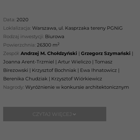
Data:
2020
Loklalizacja:
Warszawa, ul. Kasprzaka tereny PGNiG
Rodzaj inwestycji:
Biurowa
2
Powierzchnia:
26300 m
Zespół:
Andrzej M. Chołdzyński
|
Grzegorz Szymański
|
Joanna Arent-Trzmiel | Artur Wieliczo | Tomasz
Birezowski | Krzysztof Bochniak | Ewa Ihnatowicz |
Berenika Chudziak | Krzysztof Wiórkiewicz
Nagrody:
Wyróżnienie w konkursie architektonicznym
CZYTAJ WIĘCEJ