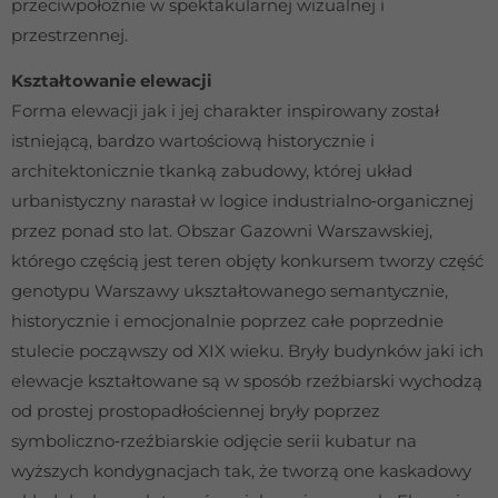
przeciwpołożnie w spektakularnej wizualnej i
przestrzennej.
Kształtowanie elewacji
Forma elewacji jak i jej charakter inspirowany został
istniejącą, bardzo wartościową historycznie i
architektonicznie tkanką zabudowy, której układ
urbanistyczny narastał w logice industrialno‐organicznej
przez ponad sto lat. Obszar Gazowni Warszawskiej,
którego częścią jest teren objęty konkursem tworzy część
genotypu Warszawy ukształtowanego semantycznie,
historycznie i emocjonalnie poprzez całe poprzednie
stulecie począwszy od XIX wieku. Bryły budynków jaki ich
elewacje kształtowane są w sposób rzeźbiarski wychodzą
od prostej prostopadłościennej bryły poprzez
symboliczno‐rzeźbiarskie odjęcie serii kubatur na
wyższych kondygnacjach tak, że tworzą one kaskadowy