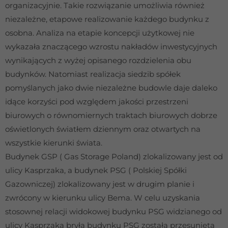
organizacyjnie. Takie rozwiązanie umożliwia również
niezależne, etapowe realizowanie każdego budynku z
osobna. Analiza na etapie koncepcji użytkowej nie
wykazała znaczącego wzrostu nakładów inwestycyjnych
wynikających z wyżej opisanego rozdzielenia obu
Konieczne
budynków. Natomiast realizacja siedzib spółek
Te pliki cookie
nie są
pomyślanych jako dwie niezależne budowle daje daleko
opcjonalne. Są
idące korzyści pod względem jakości przestrzeni
one potrzebne
do
biurowych o równomiernych traktach biurowych dobrze
funkcjonowania
oświetlonych światłem dziennym oraz otwartych na
strony
wszystkie kierunki świata.
internetowej.
Budynek GSP ( Gas Storage Poland) zlokalizowany jest od
ulicy Kasprzaka, a budynek PSG ( Polskiej Spółki
Statystyka
Gazowniczej) zlokalizowany jest w drugim planie i
Abyśmy mogli
poprawić
zwrócony w kierunku ulicy Bema. W celu uzyskania
funkcjonalność
stosownej relacji widokowej budynku PSG widzianego od
i strukturę
ulicy Kasprzaka bryła budynku PSG została przesunięta
strony