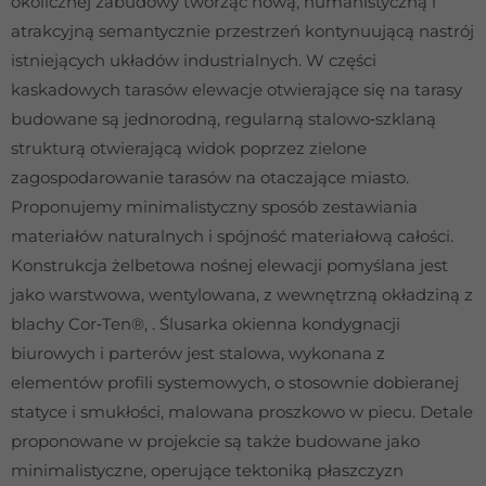
okolicznej zabudowy tworząc nową, humanistyczną i
atrakcyjną semantycznie przestrzeń kontynuującą nastrój
istniejących układów industrialnych. W części
kaskadowych tarasów elewacje otwierające się na tarasy
budowane są jednorodną, regularną stalowo‐szklaną
strukturą otwierającą widok poprzez zielone
zagospodarowanie tarasów na otaczające miasto.
Proponujemy minimalistyczny sposób zestawiania
materiałów naturalnych i spójność materiałową całości.
Konstrukcja żelbetowa nośnej elewacji pomyślana jest
jako warstwowa, wentylowana, z wewnętrzną okładziną z
blachy Cor‐Ten®, . Ślusarka okienna kondygnacji
biurowych i parterów jest stalowa, wykonana z
elementów profili systemowych, o stosownie dobieranej
statyce i smukłości, malowana proszkowo w piecu. Detale
proponowane w projekcie są także budowane jako
minimalistyczne, operujące tektoniką płaszczyzn