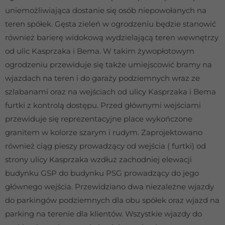
Udostępniając
uniemożliwiająca dostanie się osób niepowołanych na
swoje
zainteresowania i
teren spółek. Gęsta zieleń w ogrodzeniu będzie stanowić
zachowania
również barierę widokową wydzielającą teren wewnętrzy
podczas
od ulic Kasprzaka i Bema. W takim żywopłotowym
odwiedzania naszej
strony, zwiększasz
ogrodzeniu przewiduje się także umiejscowić bramy na
szansę na
wjazdach na teren i do garaży podziemnych wraz ze
zobaczenie
spersonalizowanych
szlabanami oraz na wejściach od ulicy Kasprzaka i Bema
treści i ofert.
furtki z kontrolą dostępu. Przed głównymi wejściami
przewiduje się reprezentacyjne place wykończone
granitem w kolorze szarym i rudym. Zaprojektowano
również ciąg pieszy prowadzący od wejścia ( furtki) od
strony ulicy Kasprzaka wzdłuż zachodniej elewacji
budynku GSP do budynku PSG prowadzący do jego
głównego wejścia. Przewidziano dwa niezależne wjazdy
do parkingów podziemnych dla obu spółek oraz wjazd na
parking na terenie dla klientów. Wszystkie wjazdy do