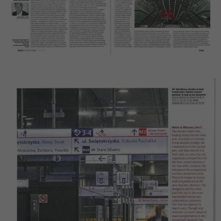
Marketing
Udostępniając
swoje
zainteresowania i
zachowania
podczas
odwiedzania naszej
strony, zwiększasz
szansę na
zobaczenie
spersonalizowanych
treści i ofert.