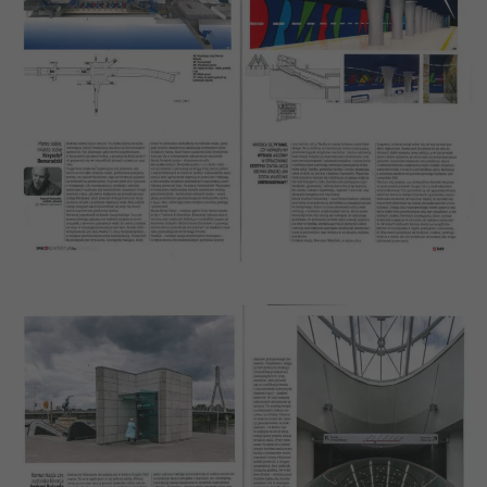
funkcjonalność
i strukturę
strony
internetowej,
na podstawie
tego, jak
strona jest
używana.
Doświadczenie
Aby nasza strona
internetowa
działała jak
najlepiej podczas
twojego
przejścia na nią.
Jeśli odrzucisz te
pliki cookie,
niektóre funkcje
znikną ze strony
internetowej.