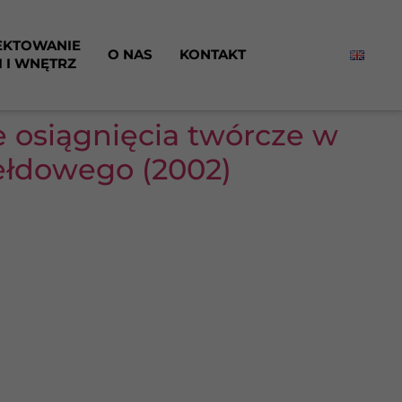
EKTOWANIE
O NAS
KONTAKT
I I WNĘTRZ
e osiągnięcia twórcze w
ełdowego (2002)