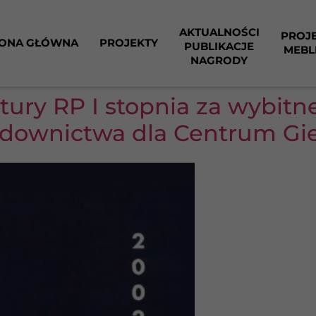
AKTUALNOŚCI
PROJ
ONA GŁÓWNA
PROJEKTY
PUBLIKACJE
MEBL
NAGRODY
tury RP I stopnia za wybitn
budownictwa dla Centrum Gi