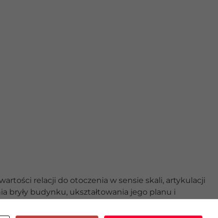
ości relacji do otoczenia w sensie skali, artykulacji
ia bryły budynku, ukształtowania jego planu i