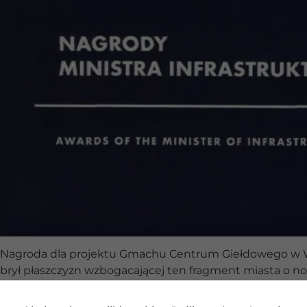
Nagroda dla projektu Gmachu Centrum Giełdowego w Warsza
brył płaszczyzn wzbogacającej ten fragment miasta o no
zastosowanych materiałów, bardzo dobre wnętrza budynk