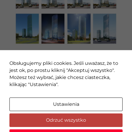
strona jest
używana.
Doświadczenie
Aby nasza strona
internetowa
działała jak
najlepiej podczas
twojego
POPRZEDNI PROJEKT
NASTĘPNY PROJEKT
przejścia na nią.
Obsługujemy pliki cookies. Jeśli uważasz, że to
Jeśli odrzucisz te
jest ok, po prostu kliknij "Akceptuj wszystko".
pliki cookie,
niektóre funkcje
Możesz też wybrać, jakie chcesz ciasteczka,
znikną ze strony
klikając "Ustawienia".
internetowej.
Ustawienia
Marketing
Udostępniając
swoje
Odrzuć wszystko
zainteresowania i
zachowania