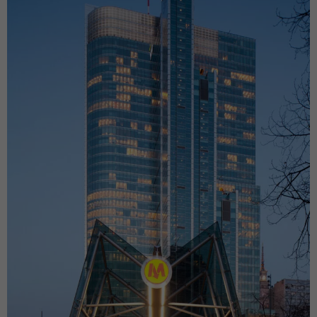
funkcjonalność
i strukturę
strony
internetowej,
na podstawie
tego, jak
strona jest
używana.
Doświadczenie
Aby nasza strona
internetowa
działała jak
najlepiej podczas
twojego
przejścia na nią.
Jeśli odrzucisz te
pliki cookie,
niektóre funkcje
znikną ze strony
internetowej.