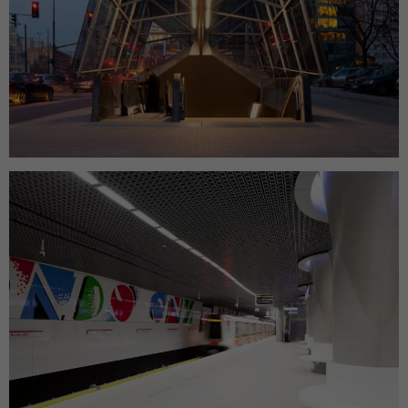
Marketing
Udostępniając
swoje
zainteresowania i
zachowania
podczas
odwiedzania naszej
strony, zwiększasz
szansę na
zobaczenie
spersonalizowanych
treści i ofert.