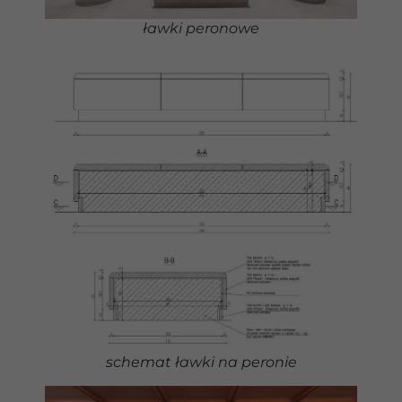
poprawić
funkcjonalność
ławki peronowe
i strukturę
strony
internetowej,
na podstawie
tego, jak
strona jest
używana.
Doświadczenie
Aby nasza strona
internetowa
działała jak
najlepiej podczas
twojego
przejścia na nią.
Jeśli odrzucisz te
pliki cookie,
niektóre funkcje
schemat ławki na peronie
znikną ze strony
internetowej.