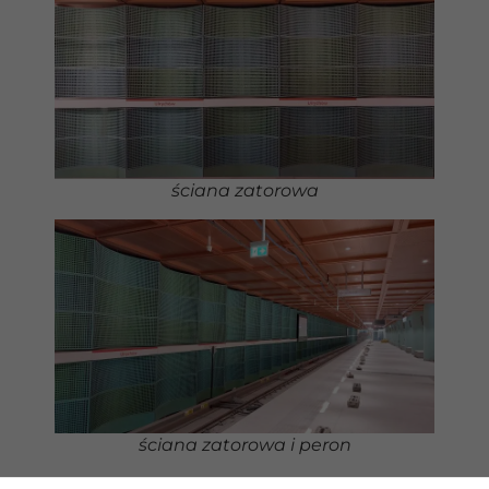
Marketing
Udostępniając
swoje
zainteresowania i
zachowania
podczas
odwiedzania naszej
ściana zatorowa
strony, zwiększasz
szansę na
zobaczenie
spersonalizowanych
treści i ofert.
ściana zatorowa i peron