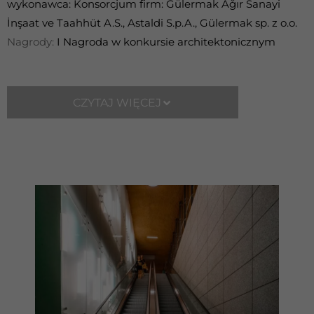
wykonawca: Konsorcjum firm: Gülermak Aǧır Sanayi
İnşaat ve Taahhüt A.S., Astaldi S.p.A., Gülermak sp. z o.o.
Nagrody:
I Nagroda w konkursie architektonicznym
CZYTAJ WIĘCEJ