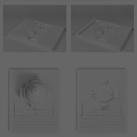
podczas
odwiedzania naszej
strony, zwiększasz
szansę na
zobaczenie
spersonalizowanych
treści i ofert.