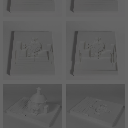
strona jest
używana.
Doświadczenie
Aby nasza strona
internetowa
działała jak
najlepiej podczas
twojego
przejścia na nią.
Jeśli odrzucisz te
pliki cookie,
niektóre funkcje
znikną ze strony
internetowej.
Marketing
Udostępniając
swoje
zainteresowania i
zachowania