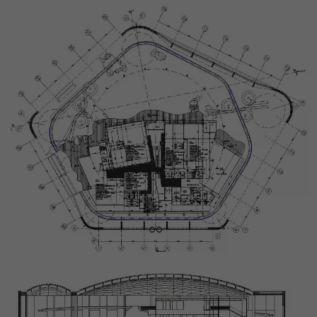
tego, jak
strona jest
używana.
Doświadczenie
Aby nasza strona
internetowa
działała jak
najlepiej podczas
twojego
przejścia na nią.
Jeśli odrzucisz te
pliki cookie,
niektóre funkcje
znikną ze strony
internetowej.
Marketing
Udostępniając
swoje