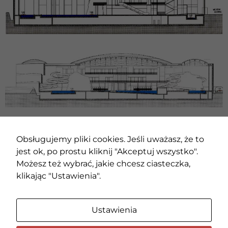
zainteresowania i
zachowania
podczas
odwiedzania naszej
strony, zwiększasz
szansę na
zobaczenie
spersonalizowanych
treści i ofert.
POPRZEDNI PROJEKT
NASTĘPNY PROJEKT
Obsługujemy pliki cookies. Jeśli uważasz, że to
jest ok, po prostu kliknij "Akceptuj wszystko".
Możesz też wybrać, jakie chcesz ciasteczka,
klikając "Ustawienia".
Ustawienia