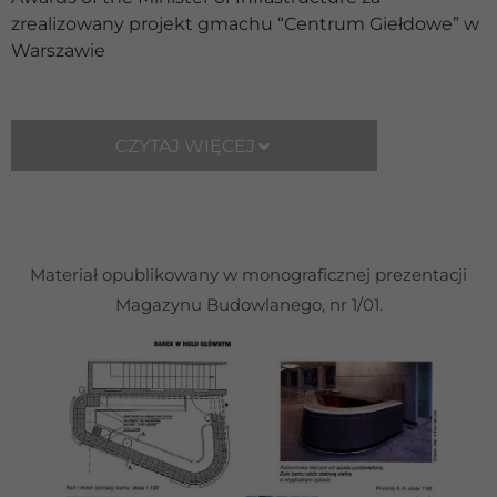
zrealizowany projekt gmachu “Centrum Giełdowe” w
Statystyka
Warszawie
Abyśmy mogli
poprawić
funkcjonalność
i strukturę
CZYTAJ WIĘCEJ
strony
internetowej,
na podstawie
tego, jak
strona jest
używana.
Materiał opublikowany w monograficznej prezentacji
Magazynu Budowlanego, nr 1/01.
Doświadczenie
Aby nasza strona
internetowa
działała jak
najlepiej podczas
twojego
przejścia na nią.
Jeśli odrzucisz te