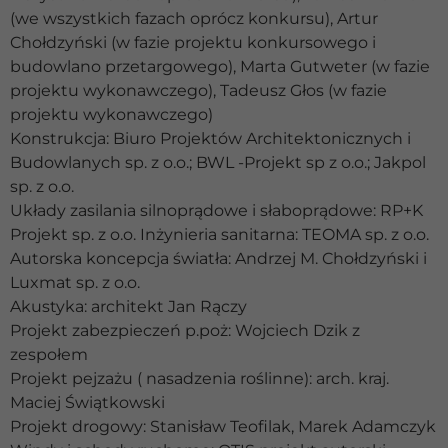
(we wszystkich fazach oprócz konkursu), Artur
Chołdzyński (w fazie projektu konkursowego i
budowlano przetargowego), Marta Gutweter (w fazie
projektu wykonawczego), Tadeusz Głos (w fazie
projektu wykonawczego)
Konstrukcja: Biuro Projektów Architektonicznych i
Budowlanych sp. z o.o.; BWL -Projekt sp z o.o.; Jakpol
sp. z o.o.
Układy zasilania silnoprądowe i słaboprądowe: RP+K
Projekt sp. z o.o. Inżynieria sanitarna: TEOMA sp. z o.o.
Autorska koncepcja światła: Andrzej M. Chołdzyński i
Luxmat sp. z o.o.
Akustyka: architekt Jan Rączy
Projekt zabezpieczeń p.poż: Wojciech Dzik z
zespołem
Projekt pejzażu ( nasadzenia roślinne): arch. kraj.
Maciej Świątkowski
Projekt drogowy: Stanisław Teofilak, Marek Adamczyk