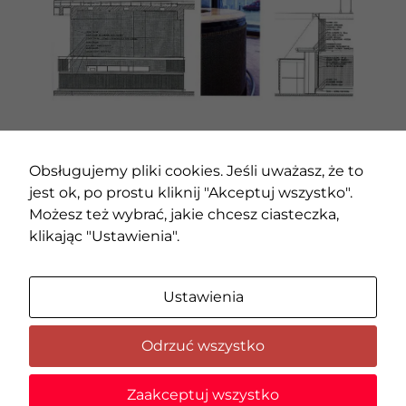
pliki cookie,
niektóre funkcje
znikną ze strony
internetowej.
Marketing
Udostępniając
swoje
POPRZEDNI PROJEKT
NASTĘPNY PROJEKT
zainteresowania i
Obsługujemy pliki cookies. Jeśli uważasz, że to
zachowania
jest ok, po prostu kliknij "Akceptuj wszystko".
podczas
Możesz też wybrać, jakie chcesz ciasteczka,
odwiedzania naszej
klikając "Ustawienia".
strony, zwiększasz
szansę na
zobaczenie
spersonalizowanych
Ustawienia
treści i ofert.
Odrzuć wszystko
© 2020 AMC – Andrzej M. Chołdzyński | Wszystkie prawa
Zaakceptuj wszystko
zastrzeżone |
Zmień ustawienia cookies