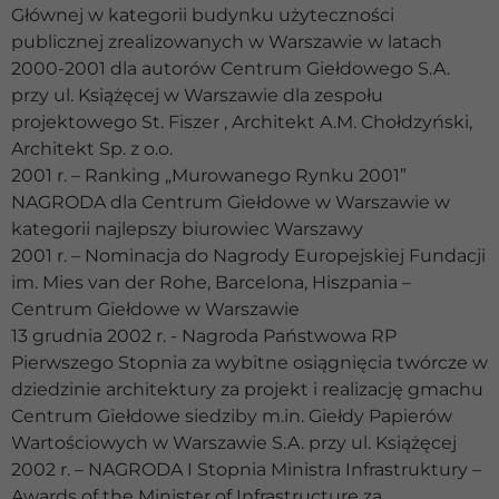
Głównej w kategorii budynku użyteczności
publicznej zrealizowanych w Warszawie w latach
2000-2001 dla autorów Centrum Giełdowego S.A.
przy ul. Książęcej w Warszawie dla zespołu
projektowego St. Fiszer , Architekt A.M. Chołdzyński,
Architekt Sp. z o.o.
2001 r. – Ranking „Murowanego Rynku 2001”
NAGRODA dla Centrum Giełdowe w Warszawie w
kategorii najlepszy biurowiec Warszawy
2001 r. – Nominacja do Nagrody Europejskiej Fundacji
im. Mies van der Rohe, Barcelona, Hiszpania –
Konieczne
Centrum Giełdowe w Warszawie
Te pliki cookie
13 grudnia 2002 r. - Nagroda Państwowa RP
nie są
Pierwszego Stopnia za wybitne osiągnięcia twórcze w
opcjonalne. Są
one potrzebne
dziedzinie architektury za projekt i realizację gmachu
do
Centrum Giełdowe siedziby m.in. Giełdy Papierów
funkcjonowania
Wartościowych w Warszawie S.A. przy ul. Książęcej
strony
internetowej.
2002 r. – NAGRODA I Stopnia Ministra Infrastruktury –
Awards of the Minister of Infrastructure za