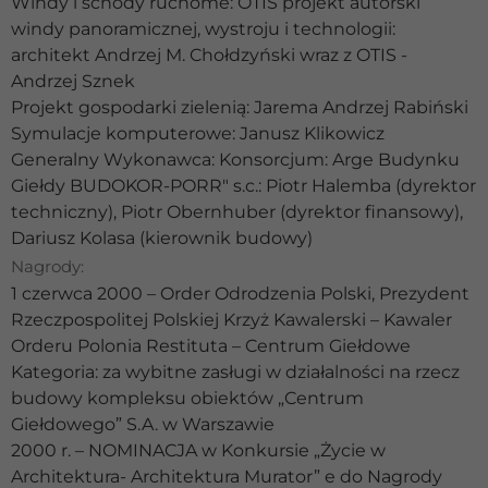
Windy i schody ruchome: OTIS projekt autorski
windy panoramicznej, wystroju i technologii:
architekt Andrzej M. Chołdzyński wraz z OTIS -
Andrzej Sznek
Projekt gospodarki zielenią: Jarema Andrzej Rabiński
Symulacje komputerowe: Janusz Klikowicz
Generalny Wykonawca: Konsorcjum: Arge Budynku
Giełdy BUDOKOR-PORR" s.c.: Piotr Halemba (dyrektor
techniczny), Piotr Obernhuber (dyrektor finansowy),
Dariusz Kolasa (kierownik budowy)
Nagrody:
1 czerwca 2000 – Order Odrodzenia Polski, Prezydent
Rzeczpospolitej Polskiej Krzyż Kawalerski – Kawaler
Orderu Polonia Restituta – Centrum Giełdowe
Kategoria: za wybitne zasługi w działalności na rzecz
budowy kompleksu obiektów „Centrum
Giełdowego” S.A. w Warszawie
2000 r. – NOMINACJA w Konkursie „Życie w
Architektura- Architektura Murator” e do Nagrody