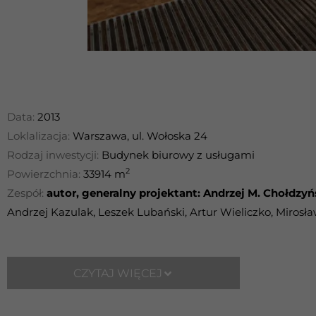
Data:
2013
Loklalizacja:
Warszawa, ul. Wołoska 24
Rodzaj inwestycji:
Budynek biurowy z usługami
2
Powierzchnia:
33914 m
Zespół:
autor, generalny projektant: Andrzej M. Chołdzyń
Andrzej Kazulak, Leszek Lubański, Artur Wieliczko, Mirosł
CZYTAJ WIĘCEJ