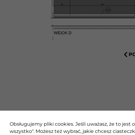
P
Obsługujemy pliki cookies. Jeśli uważasz, że to jest o
© 2020 AMC – Andrzej M. Chołdzyński | Wszystkie prawa zastrz
wszystko". Możesz też wybrać, jakie chcesz ciasteczka