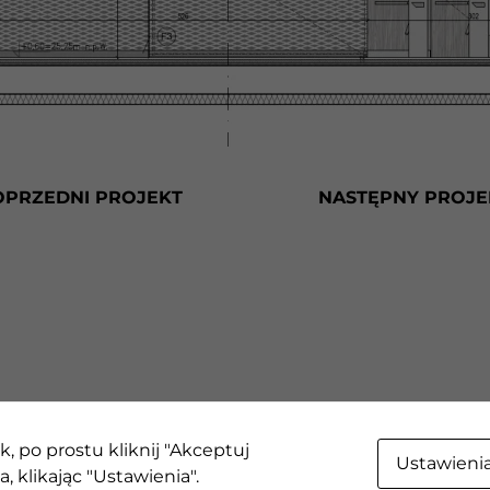
niektóre funkcje
znikną ze strony
internetowej.
Marketing
Udostępniając
swoje
zainteresowania i
OPRZEDNI PROJEKT
NASTĘPNY PROJE
zachowania
podczas
odwiedzania naszej
strony, zwiększasz
szansę na
zobaczenie
spersonalizowanych
treści i ofert.
k, po prostu kliknij "Akceptuj
Ustawieni
eżone |
Zmień ustawienia
, klikając "Ustawienia".