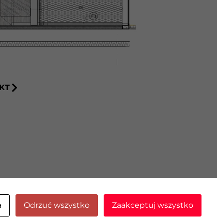
KT
a
Odrzuć wszystko
Zaakceptuj wszystko