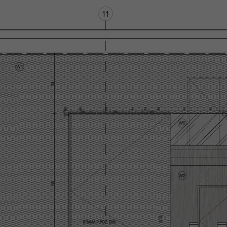
Statystyka
Abyśmy mogli
poprawić
funkcjonalność
i strukturę
strony
internetowej,
na podstawie
tego, jak
strona jest
używana.
Doświadczenie
Aby nasza strona
internetowa
działała jak
najlepiej podczas
twojego
przejścia na nią.
Jeśli odrzucisz te
pliki cookie,