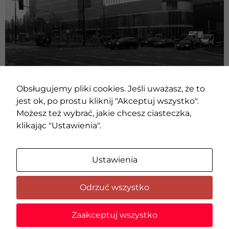
Obsługujemy pliki cookies. Jeśli uważasz, że to
jest ok, po prostu kliknij "Akceptuj wszystko".
Możesz też wybrać, jakie chcesz ciasteczka,
klikając "Ustawienia".
Konieczne
Te pliki cookie
nie są
Ustawienia
opcjonalne. Są
one potrzebne
do
Odrzuć wszystko
funkcjonowania
strony
© 2020 AMC – Andrzej M. Chołdzyński | Wszystkie prawa
internetowej.
Zaakceptuj wszystko
zastrzeżone |
Zmień ustawienia cookies