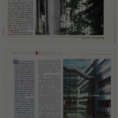
tego, jak
strona jest
używana.
Doświadczenie
Aby nasza strona
internetowa
działała jak
najlepiej podczas
twojego
przejścia na nią.
Jeśli odrzucisz te
pliki cookie,
niektóre funkcje
znikną ze strony
internetowej.
Marketing
Udostępniając
swoje