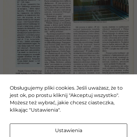
zainteresowania i
zachowania
podczas
odwiedzania naszej
strony, zwiększasz
szansę na
zobaczenie
spersonalizowanych
treści i ofert.
Obsługujemy pliki cookies. Jeśli uważasz, że to
jest ok, po prostu kliknij "Akceptuj wszystko".
Możesz też wybrać, jakie chcesz ciasteczka,
klikając "Ustawienia".
Ustawienia