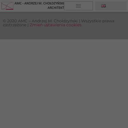
© 2020 AMC – Andrzej M. Chołdzyński | Wszystkie prawa
zastrzeżone |
Zmień ustawienia cookies