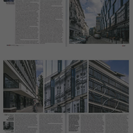
Statystyka
Abyśmy mogli
poprawić
funkcjonalność
i strukturę
strony
internetowej,
na podstawie
tego, jak
strona jest
używana.
Doświadczenie
Aby nasza strona
internetowa
działała jak
najlepiej podczas
twojego
przejścia na nią.