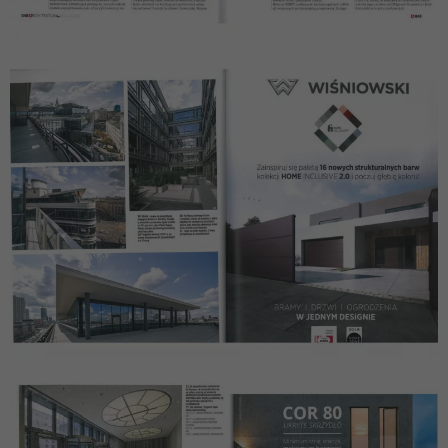
Jeśli odrzucisz te
pliki cookie,
niektóre funkcje
znikną ze strony
internetowej.
Marketing
Udostępniając
swoje
zainteresowania i
zachowania
podczas
odwiedzania naszej
strony, zwiększasz
szansę na
zobaczenie
spersonalizowanych
treści i ofert.