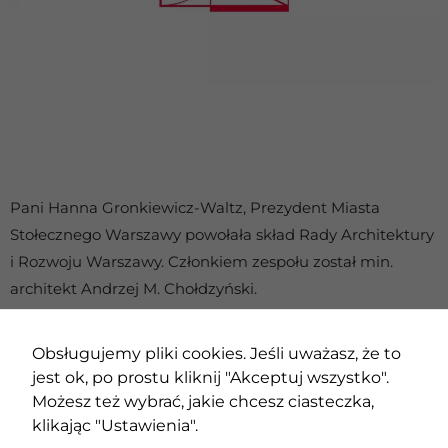
Pani Hanna Gronkiewicz-Waltz, Prezydent Miasta
Stołecznego Warszawy powołała skład Rady Architektury
i Rozwoju Warszawy. Członkiem zespołu został min.
architekt Andrzej M. Chołdzyński.
Rada Architektury i Rozwoju Warszawy ma za zadanie
Obsługujemy pliki cookies. Jeśli uważasz, że to
opiniowanie zagadnień i problemów dotyczących
jest ok, po prostu kliknij "Akceptuj wszystko".
architektury, planowania i zagospodarowania
Możesz też wybrać, jakie chcesz ciasteczka,
przestrzennego oraz rozwoju miasta.
klikając "Ustawienia".