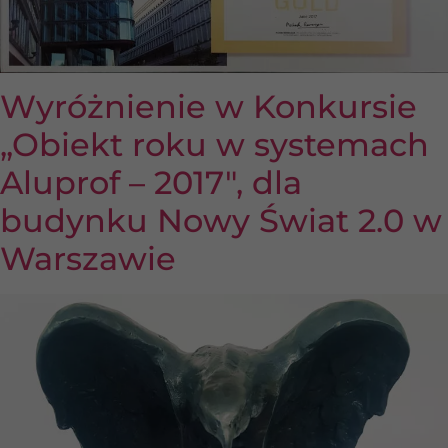
Wyróżnienie w Konkursie
„Obiekt roku w systemach
Aluprof – 2017″, dla
budynku Nowy Świat 2.0 w
Warszawie