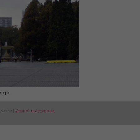
ego.
eżone |
Zmień ustawienia